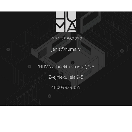
+371 29862232
janis@huma.lv
"HUMA arhitektu studija", SIA
Zvejnieku iela 9-5
40003823055