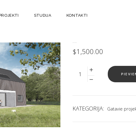
PROJEKTI
STUDIJA
KONTAKTI
TESTA PRODUKTS
$
1,500.00
Quantity
PIEVI
KATEGORIJA:
Gatavie projek