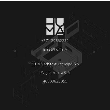
+371 29862232
janis@huma.lv
"HUMA arhitektu studija", SIA
Zvejnieku iela 9-5
40003823055