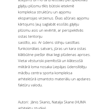
gājēju plūsmu tīkls būtiski ietekmē
kompleksa struktūru un apjomu
ekspansijas virzienus. Ēkas ažūrais apjomu
kārtojums ļauj saglabāt esošās gājēju
plūsmu asis un ievērtē, ar perspektīvās
ostas teritoriju
saistīto, asi. Ar ūdens stihiju saistītais
funkcionālais satvars, jūras un kara ostas
klātbūtne piešķir ēkai liegi plūdenas aprises.
Vietai vēsturiski piemītošā un klātesošā
militārā loma nosaka Liepājas ūdenslīdēju
mācību centra sporta kompleksa
arhitektūrā izmantoto materiālu un apdares
faktūru valodu.
Autori: Jānis Skanis, Natalja Skane (HUMA
arhitektu studija)