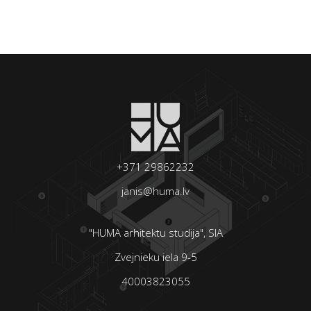
+371 29862232
janis@huma.lv
"HUMA arhitektu studija", SIA
Zvejnieku iela 9-5
40003823055