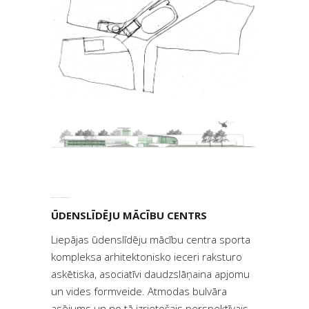
ŪDENSLĪDĒJU MĀCĪBU CENTRS
ŪDENSLĪDĒJU MĀCĪBU CENTRS
Liepājas ūdenslīdēju mācību centra sporta
kompleksa arhitektonisko ieceri raksturo
askētiska, asociatīvi daudzslāņaina apjomu
un vides formveide. Atmodas bulvāra
asējums un no tā izrietošais perspektīvais